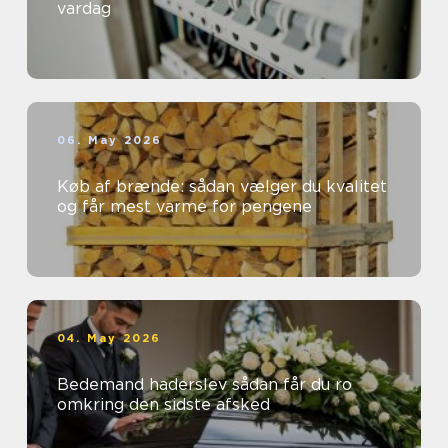
vardag
06. May 2026
Køb af brænde: sådan vælger du kvalitet
og får mest varme for pengene
04. May 2026
Bedemand haderslev sådan får du ro
omkring den sidste afsked