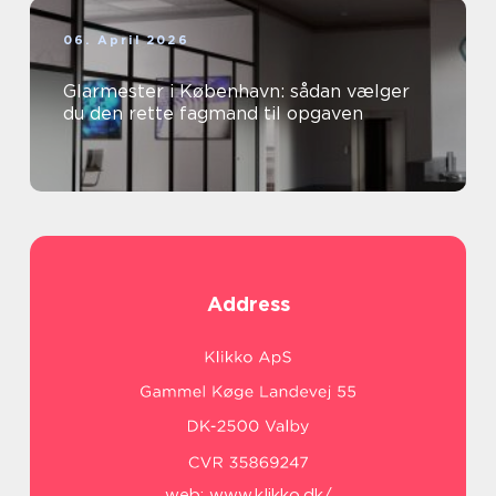
06. April 2026
Glarmester i København: sådan vælger
du den rette fagmand til opgaven
Address
web:
www.klikko.dk/