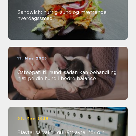
Sandwich: hurtig, sund og mættende
hverdagssmad
11. May 2026
Osteopati til hund: sådan kan behandling
hjælpe din hund i bedre balance
08. May 2026
Elavtal så väljer du rätt avtal för din