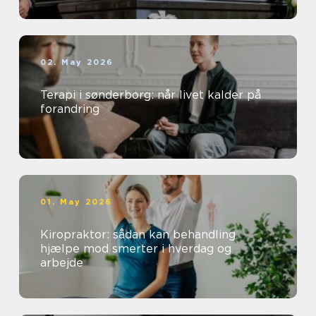
02. May 2026
Terapi i sønderborg: når livet kalder på
forandring
01. May 2026
Kiropraktor: sådan kan behandling
hjælpe mod smerter i hverdag og
arbejde