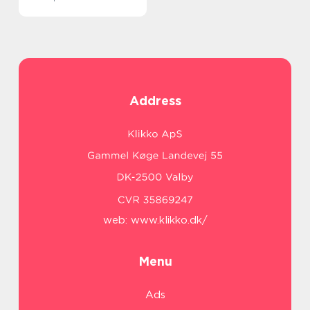
Address
web:
www.klikko.dk/
Menu
Ads