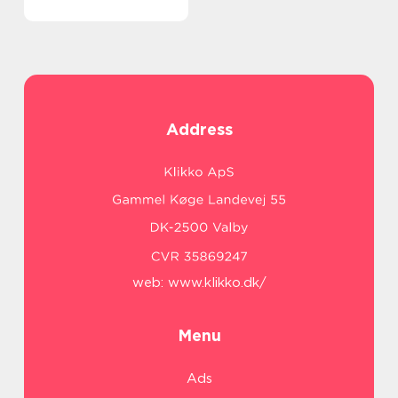
Address
web:
www.klikko.dk/
Menu
Ads