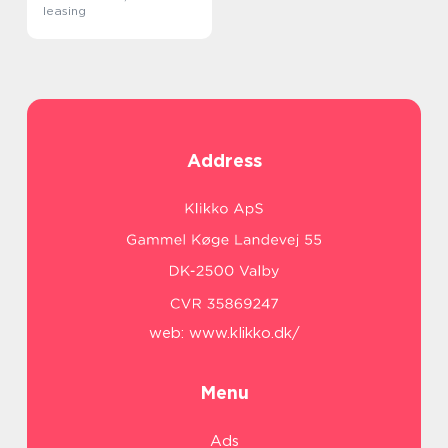
leasing
Address
web:
www.klikko.dk/
Menu
Ads