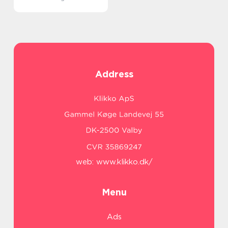
Address
web:
www.klikko.dk/
Menu
Ads