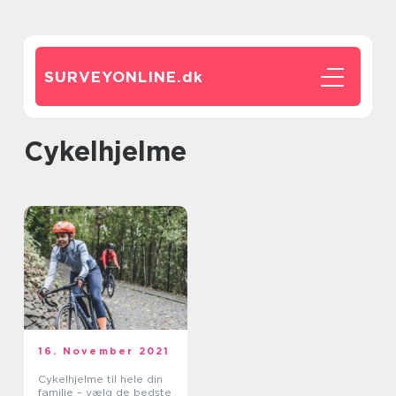
SURVEYONLINE.
dk
cykelhjelme
16. November 2021
Cykelhjelme til hele din
familie – vælg de bedste