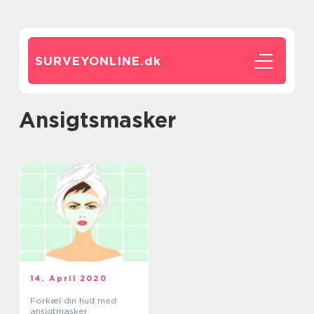
SURVEYONLINE.
dk
ansigtsmasker
14. April 2020
Forkæl din hud med
ansigtmasker