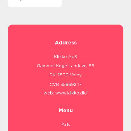
Address
web:
www.klikko.dk/
Menu
Ads