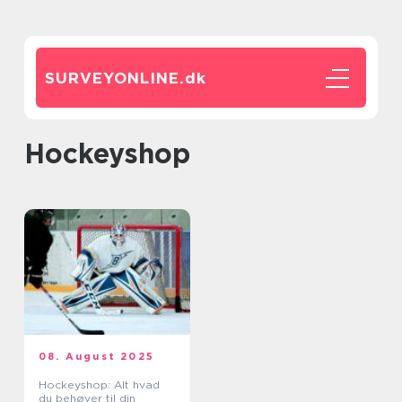
SURVEYONLINE.
dk
Hockeyshop
08. August 2025
Hockeyshop: Alt hvad
du behøver til din