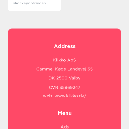
ishockeyoptræden
Address
web:
www.klikko.dk/
Menu
Ads