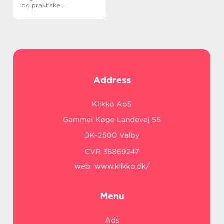
og praktiske
overvejelser
Address
web:
www.klikko.dk/
Menu
Ads