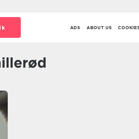
dk
ADS
ABOUT US
COOKIE
illerød