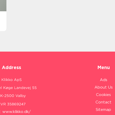
Address
Menu
Ads
About Us
Cookies
Contact
Sitemap
:
www.klikko.dk/