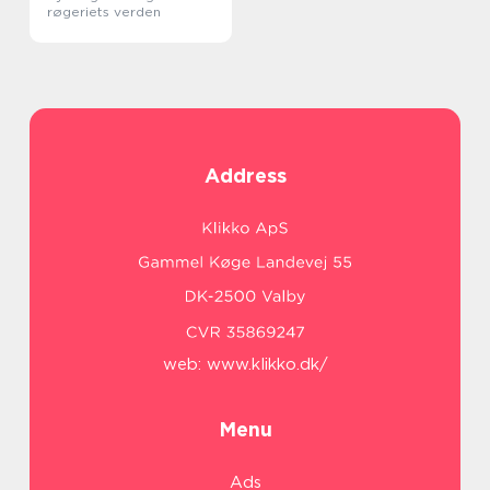
røgeriets verden
Address
web:
www.klikko.dk/
Menu
Ads