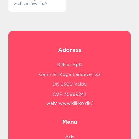
profilbeklædning?
Address
web:
www.klikko.dk/
Menu
Ads