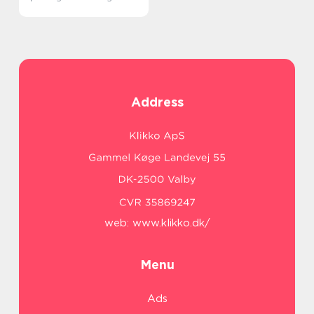
Address
web:
www.klikko.dk/
Menu
Ads