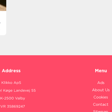
f
m
Address
Menu
Ads
About Us
Cookies
Contact
Sitemap