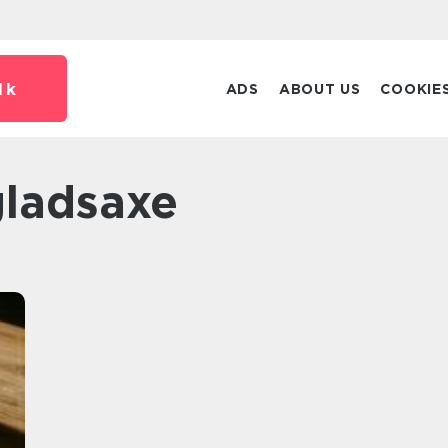
dk
ADS
ABOUT US
COOKIE
gladsaxe