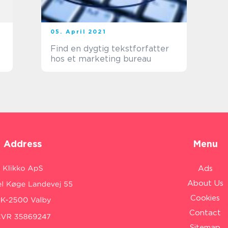
05. April 2021
Find en dygtig tekstforfatter
hos et marketing bureau
Address
Menu
Ads
About Us
Cookies
Contact
Sitemap