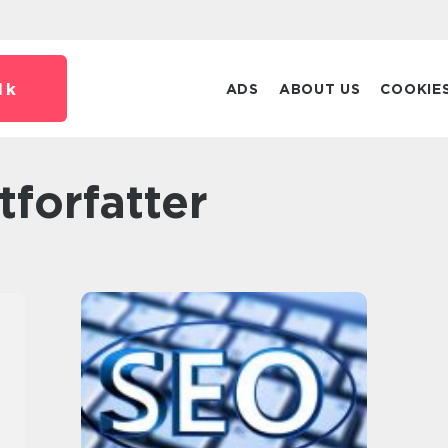
dk
ADS
ABOUT US
COOKIE
stforfatter