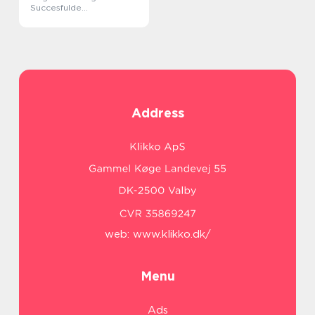
Succesfulde
Byggeprojekter
Address
web:
www.klikko.dk/
Menu
Ads