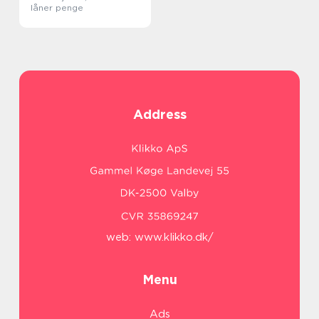
låner penge
Address
web:
www.klikko.dk/
Menu
Ads