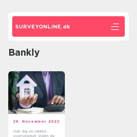
SURVEYONLINE.
dk
bankly
28. November 2022
Gør dig en række
overvejelser, inden du