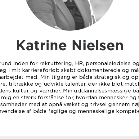
Katrine Nielsen
rund inden for rekruttering, HR, personaleledelse o
jeg i mit karriereforløb skabt dokumenterede og mål
arbejdet med. Min tilgang er både strategisk og ope
ere, tiltrække og udvikle talenter, der ikke blot ma
dens kultur og værdier. Min uddannelsesmæssige ba
r mig en stærk forståelse for, hvordan mennesker og f
ksomheder med at opnå vækst og trivsel gennem nøj
anvendelse af både faglige og menneskelige kompete