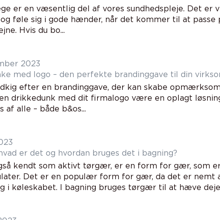
e er en væsentlig del af vores sundhedspleje. Det er vigti
og føle sig i gode hænder, når det kommer til at passe
ne. Hvis du bo...
mber 2023
ke med logo – den perfekte brandinggave til din virk
udkig efter en brandinggave, der kan skabe opmærkso
en drikkedunk med dit firmalogo være en oplagt løsnin
 af alle – både b&os...
023
hvad er det og hvordan bruges det i bagning?
gså kendt som aktivt tørgær, er en form for gær, som er
later. Det er en populær form for gær, da det er nemt
 i køleskabet. I bagning bruges tørgær til at hæve deje.