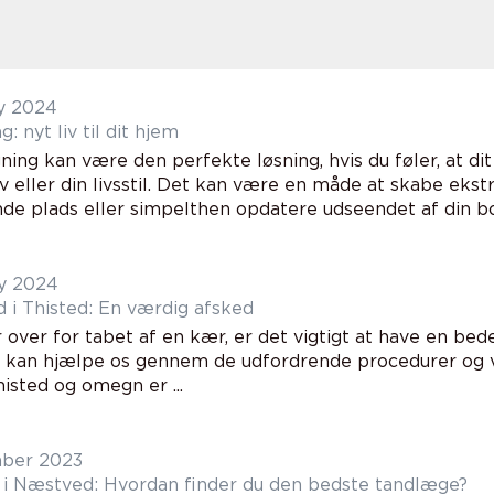
y 2024
 nyt liv til dit hjem
ing kan være den perfekte løsning, hvis du føler, at d
 eller din livsstil. Det kan være en måde at skabe ekst
nde plads eller simpelthen opdatere udseendet af din bo.
y 2024
i Thisted: En værdig afsked
år over for tabet af en kær, er det vigtigt at have en b
e kan hjælpe os gennem de udfordrende procedurer og va
Thisted og omegn er ...
ber 2023
i Næstved: Hvordan finder du den bedste tandlæge?