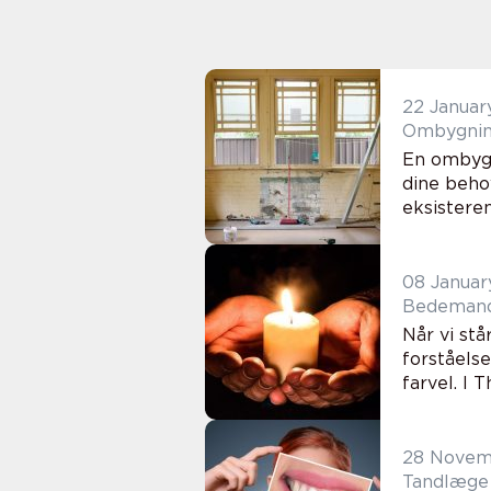
22 Januar
Ombygning:
En ombygn
dine behov
eksistere
08 Januar
Bedemand 
Når vi st
forståels
farvel. I 
28 Novem
Tandlæge 