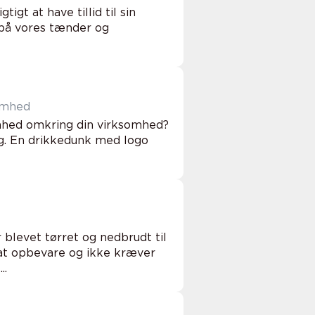
gt at have tillid til sin
 på vores tænder og
somhed
mhed omkring din virksomhed?
g. En drikkedunk med logo
 blevet tørret og nedbrudt til
 at opbevare og ikke kræver
..