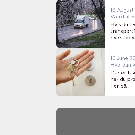
18 August
Værd at v
Hvis du ha
transport
hvordan væ
16 June 2
Hvordan k
Der er fa
har du prø
I en s&...