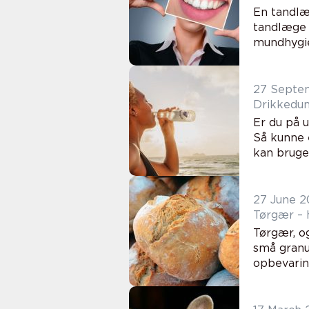
En tandlæg
tandlæge 
mundhygiej
27 Septe
Drikkedun
Er du på 
Så kunne 
kan bruges
27 June 2
Tørgær – 
Tørgær, o
små granu
opbevaring