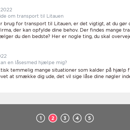
 2022
ide om transport til Litauen
r brug for transport til Litauen, er det vigtigt, at du gør
firma, der kan opfylde dine behov. Der findes mange tr
lger du den bedste? Her er nogle ting, du skal overveje:
022
an en låsesmed hjælpe mig?
ktisk temmelig mange situationer som kalder på hjælp f
vet at smække dig ude, det vil sige låse dine nøgler inde 
1
2
3
4
5