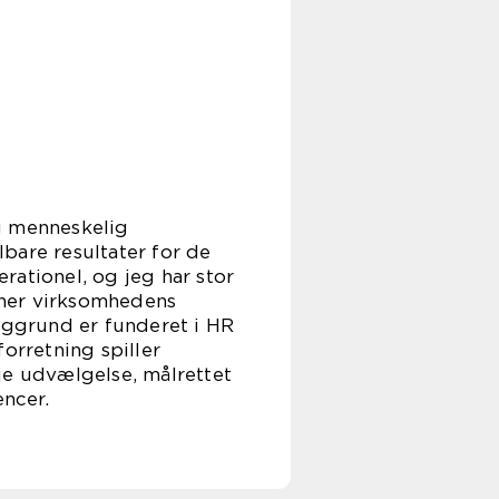
g menneskelig
bare resultater for de
rationel, og jeg har stor
tcher virksomhedens
ggrund er funderet i HR
orretning spiller
e udvælgelse, målrettet
ncer.