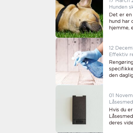
17 March 
Hunden sk
Det er en 
hund har d
hjemme, er
12 Decem
Effektiv 
Rengøring
specifikke
den daglig
01 Novem
Låsesmed 
Hvis du er
Låsesmede
deres vide